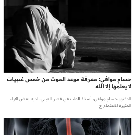
حسام موافي: معرفة موعد الموت من خمس غيبيات
لا يعلمها إلا الله
الدكتور حسام موافي، أستاذ الطب في قصر العيني، لديه بعض الآراء
المثيرة للاهتمام ح...