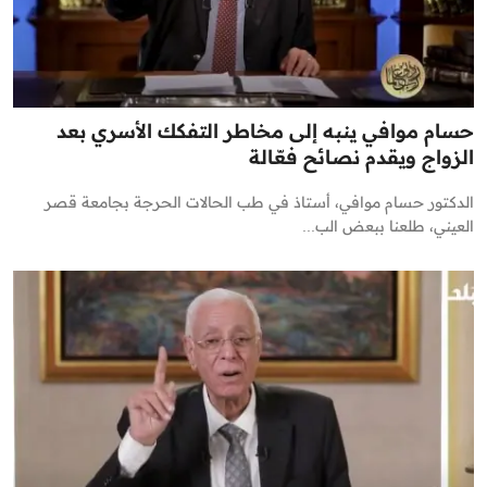
حسام موافي ينبه إلى مخاطر التفكك الأسري بعد
الزواج ويقدم نصائح فعّالة
الدكتور حسام موافي، أستاذ في طب الحالات الحرجة بجامعة قصر
العيني، طلعنا ببعض الب...