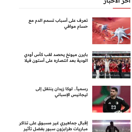
أخر الأخبار
تعرف على أسباب تسمم الدم مع
حسام موافي
بايرن ميونخ يحصد لقب كأس أودي
الودية بعد انتصاره على أستون فيلا
رسمياً.. لوكا زيدان ينتقل إلى
ليجانيس الإسباني
إقبال جماهيري غير مسبوق على تذاكر
مباريات طرابزون سبور بفضل تأثير