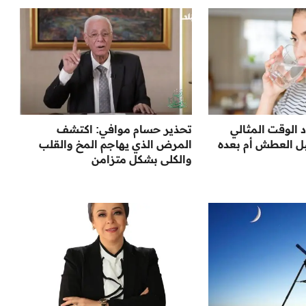
 الوقت المثالي
تحذير حسام موافي: اكتشف
بل العطش أم بعده
المرض الذي يهاجم المخ والقلب
والكلى بشكل متزامن