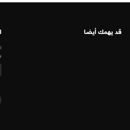
قد يهمك أيضا
ا
ا
و