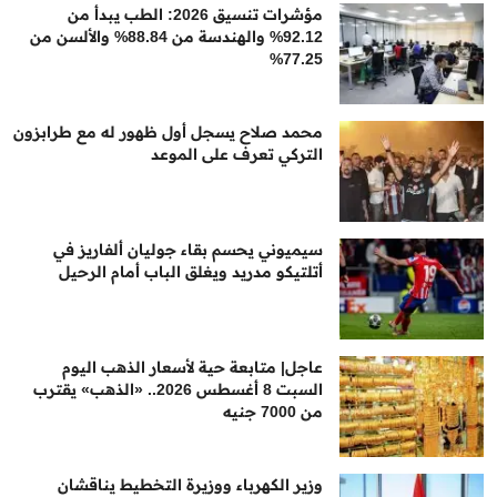
مؤشرات تنسيق 2026: الطب يبدأ من
92.12% والهندسة من 88.84% والألسن من
77.25%
محمد صلاح يسجل أول ظهور له مع طرابزون
التركي تعرف على الموعد
سيميوني يحسم بقاء جوليان ألفاريز في
أتلتيكو مدريد ويغلق الباب أمام الرحيل
عاجل| متابعة حية لأسعار الذهب اليوم
السبت 8 أغسطس 2026.. «الذهب» يقترب
من 7000 جنيه
وزير الكهرباء ووزيرة التخطيط يناقشان