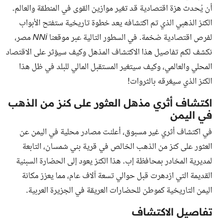
أن يُحدث هزة اقتصادية قد تغير موازين القوى في المنطقة والعالم.
الكنز الذهبي الذي تم اكتشافه يعد خطوة تاريخية ستفتح الأبواب
لفرص اقتصادية ضخمة. في السطور التالية عبر موقعنا
NNi مصر
،
نكشف لكم تفاصيل هذا الاكتشاف المذهل وكيف سيؤثر على الاقتصاد
المحلي والعالمي، وكيف سيتغير المستقبل المالي للبلد في ظل هذا
الكنز الذي سيغرقه بالثروات!
اكتشاف أثري مذهل العثور على كنز من الذهب
في اليمن
في اكتشاف أثري غير مسبوق، أعلنت مصادر محلية في اليمن عن
العثور على كنز من الذهب الخالص في قرية بني شمسان، التابعة
لمديرية المخادر بمحافظة إب. هذا الكنز يعود إلى الحضارة السبئية
القديمة التي ازدهرت قبل حوالي تسعة آلاف عام، مما يعزز مكانة
اليمن التاريخية كموطن للحضارات العريقة في الجزيرة العربية.
تفاصيل الاكتشاف