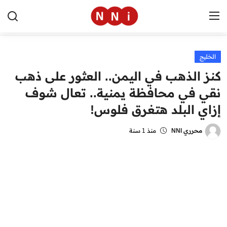
الخليج
الرئيسية
كنز الذهب في اليمن.. العثور على ذهب
اخبار مصر
نقي في محافظة يمنية.. تعال شوف
إزاي البلد هتغرق فلوس!
العالم
الرياضة
محرري NNI
منذ 1 سنة
مال وأعمال
تقنية
التعليم
منوعات