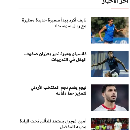
أخر الأخبار
نايف أكرد يبدأ مسيرة جديدة ومثيرة
مع ريال سوسيداد
كانسيلو وهيرنانديز يعززان صفوف
الهلال في التدريبات
نيوم يضم نجم المنتخب الأردني
لتعزيز خط دفاعه
أمين غويري يستعد للتألق تحت قيادة
مدربه المفضل