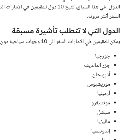
الدول. في هذا السياق، تتيح 10 دول للمق
السفر أكثر مرونة.
الدول التي لا تتطلب تأشيرة مسبقة
يمكن للمقيمين في الإمارات السفر إلى 10 وجهات سياحية دون الحاجة للحصول على تأشيرة مسبقة، وهي:
جورجيا
جزر المالديف
أذربيجان
موريشيوس
أرمينيا
مونتنيغرو
سيشل
ماليزيا
إندونيسيا