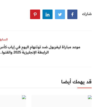
شارك
السابق
موعد مباراة ليفربول ضد توتنهام اليوم في إياب كأس
الرابطة الإنجليزية 2025 والقنوا...
قد يهمك أيضا