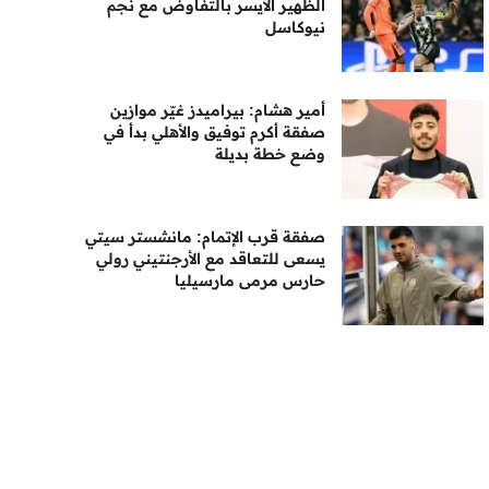
الظهير الأيسر بالتفاوض مع نجم
نيوكاسل
أمير هشام: بيراميدز غيّر موازين
صفقة أكرم توفيق والأهلي بدأ في
وضع خطة بديلة
صفقة قرب الإتمام: مانشستر سيتي
يسعى للتعاقد مع الأرجنتيني رولي
حارس مرمى مارسيليا