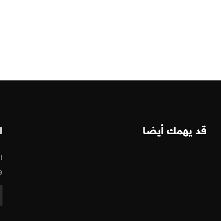
قد يهمك أيضا
ا
ا
و