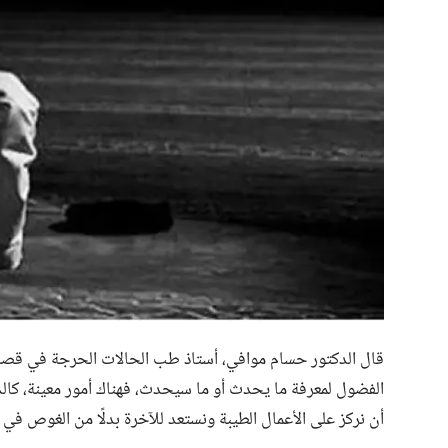
قال الدكتور حسام موافي، أستاذ طب الحالات الحرجة في قصر ا
الفضول لمعرفة ما يحدث أو ما سيحدث، فهناك أمور معينة، كالذ
أن نركز على الأعمال الطيبة ونستعد للآخرة بدلًا من الغوص في ه