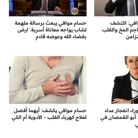
افي: اكتشف
حسام موافي يبعث برسالة ملهمة
جم المخ والقلب
لشاب يواجه معاناة أسرية: ارضَ
زامن
بقضاء الله وعوضه قادم
اء انفجار عداد
حسام موافي يكشف: أيهما أفضل
د أبو القمصان في
لعلاج كهرباء القلب – الأدوية أم الكي
ي