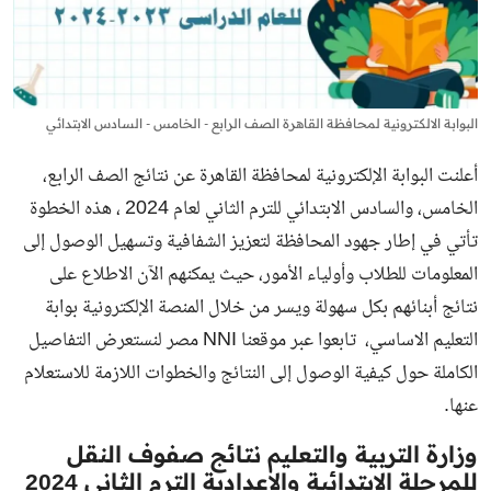
البوابة الالكترونية لمحافظة القاهرة الصف الرابع - الخامس - السادس الابتدائي
أعلنت البوابة الإلكترونية لمحافظة القاهرة عن نتائج الصف الرابع،
الخامس، والسادس الابتدائي للترم الثاني لعام 2024 ، هذه الخطوة
تأتي في إطار جهود المحافظة لتعزيز الشفافية وتسهيل الوصول إلى
المعلومات للطلاب وأولياء الأمور، حيث يمكنهم الآن الاطلاع على
نتائج أبنائهم بكل سهولة ويسر من خلال المنصة الإلكترونية بوابة
التعليم الاساسي، تابعوا عبر موقعنا NNI مصر لنستعرض التفاصيل
الكاملة حول كيفية الوصول إلى النتائج والخطوات اللازمة للاستعلام
عنها.
وزارة التربية والتعليم نتائج صفوف النقل
للمرحلة الابتدائية والاعدادية الترم الثاني 2024