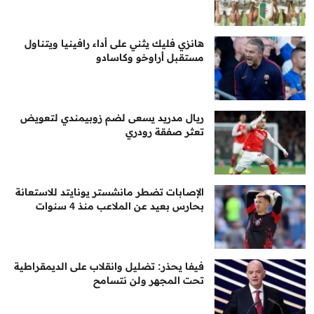
هانزي فليك يثني على أداء رافينيا ويتناول
مستقبل أراوخو وكاسادو
ريال مدريد يسعى لضم زوبيمندي لتعويض
تعثر صفقة رودري
الإصابات تضطر مانشستر يونايتد للاستعانة
بحارس بعيد عن الملاعب منذ 4 سنوات
فيفا يحذر: تضليل وانقلاب على الديمقراطية
تحت المجهر ولن نتسامح