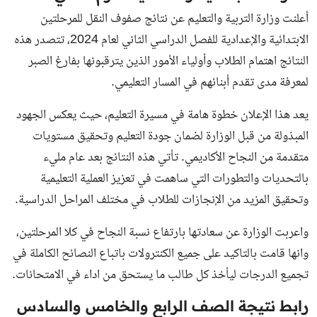
أعلنت وزارة التربية والتعليم عن نتائج صفوف النقل للمرحلتين
الابتدائية والإعدادية للفصل الدراسي الثاني لعام 2024، تتصدر هذه
النتائج اهتمام الطلاب وأولياء الأمور الذين يترقبونها بفارغ الصبر
لمعرفة مدى تقدم أبنائهم في المسار التعليمي.
يعد هذا الإعلان خطوة هامة في مسيرة التعليم، حيث يعكس الجهود
المبذولة من قبل الوزارة لضمان جودة التعليم وتحقيق مستويات
متقدمة من النجاح الأكاديمي. تأتي هذه النتائج بعد عام مليء
بالتحديات والتطورات التي ساهمت في تعزيز العملية التعليمية
وتحقيق المزيد من الإنجازات للطلاب في مختلف المراحل الدراسية.
واعربت الوزارة عن سعادتها بارتفاع نسبة النجاح في كلا المرحلتين،
وانها قامت بالتاكيد على جميع الكنترولات باتباع النصائح الكاملة في
تجميع الدرجات ليأخذ كل طالب ما يستحق من اداء في الامتحانات.
رابط نتيجة الصف الرابع والخامس والسادس