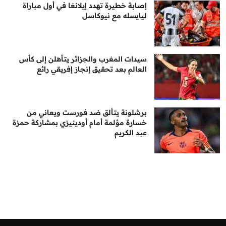
إصابة خطيرة تهدد إيلانغا في أول مباراة
ليايسله مع نيوكاسل
سيدات المغرب والجزائر يتأهلن إلى كأس
العالم بعد تحقيق إنجاز إفريقي رائع
برشلونة يتألق ضد فورست ويعاني من
خسارة مؤلمة أمام أودينيزي بمشاركة حمزة
عبد الكريم