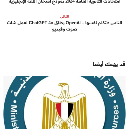
امتحانات الثانوية العامة 2024 نموذج امتحان اللغة الإنجليزية
التالي
الناس هتكلم نفسها .. OpenAI يطلق ChatGPT-4o لعمل شات
صوت وفيديو
قد يهمك أيضا