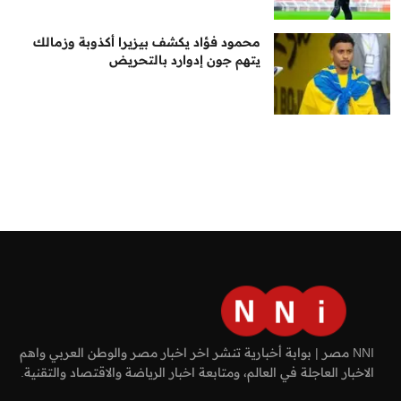
محمود فؤاد يكشف بيزيرا أكذوبة وزمالك
يتهم جون إدوارد بالتحريض
NNI مصر | بوابة أخبارية تنشر اخر اخبار مصر والوطن العربي واهم
الاخبار العاجلة في العالم، ومتابعة اخبار الرياضة والاقتصاد والتقنية.