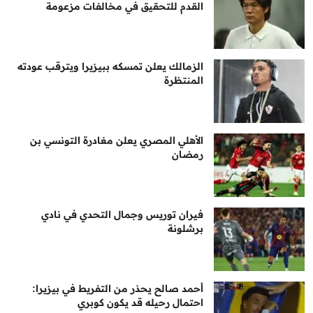
القدم للتحقيق في مخالفات مزعومة
الزمالك يعلن تمسكه ببيزيرا ويترقب عودته
المنتظرة
الأهلي المصري يعلن مغادرة التونسي بن
رمضان
فيران توريس وجمال التحدي في نادي
برشلونة
أحمد صالح يحذر من التفريط في بيزيرا:
احتمال رحيله قد يكون كوبري