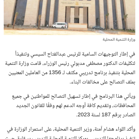
وزارة التنمية المحلية
في إطار التوجيهات السامية للرئيس عبدالفتاح السيسي وتنفيذاً
لتكليفات الدكتور مصطفى مدبولي رئيس الوزراء، قامت وزارة التنمية
المحلية بتنفيذ برنامج تدريبي مكثف لـ 1356 من العاملين المعنيين
بملف التصالح على مخالفات البناء.
ويأتي هذا البرنامج في إطار تسهيل التصالح للمواطنين في جميع
المحافظات، وتقديم كافة أوجه الدعم لهم وفقًا للقانون الجديد
الصادر برقم 187 لسنة 2023.
وأكد اللواء هشام آمنة، وزير التنمية المحلية، على استمرار الوزارة في
تنفيذ برنامجها التدريبي بمركز التنمية المحلية للتدريب بسقارة، حيث