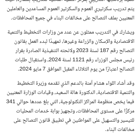
يتم تدريب سكرتيري العموم والسكرتير العموم المساعدين والعاملين
المعنيين
بملف التصالح على مخالفات البناء
في جميع المحافظات.
ويشارك في التدريب ممثلون عن عدد من وزارات التخطيط والتنمية
الاقتصادية والإسكان والزراعة وغيرها، تمهيدًا لبدء العمل بقانون
التصالح رقم 187 لسنة 2023 ولائحته التنفيذية الصادرة بقرار
رئيس مجلس الوزراء رقم 1121 لسنة 2024، واستقبال طلبات
التصالح اعتبارًا من يوم الثلاثاء المقبل الموافق 7 مايو 2024.
وقد أشاد اللواء هشام آمنة بالدعم الذي تقدمه وزيرة التخطيط
والتنمية الاقتصادية، الدكتورة هالة السعيد، وقيادات الوزارة المعنيين
فيما يخص منظومة المراكز التكنولوجية، التي بلغ عددها حوالي 341
مركزًا على مستوى المحافظات، وتجهيز بوابة خدمات المحليات
للتيسير والتسهيل على المواطنين في تطبيق قانون التصالح على
مخالفات البناء.