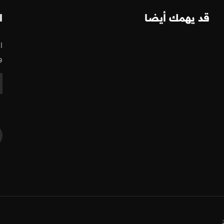
قد يهمك أيضا
ا
ا
و