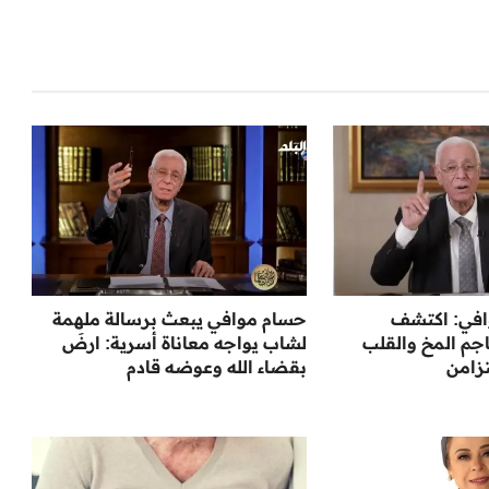
افي: اكتشف
حسام موافي يبعث برسالة ملهمة
جم المخ والقلب
لشاب يواجه معاناة أسرية: ارضَ
زامن
بقضاء الله وعوضه قادم