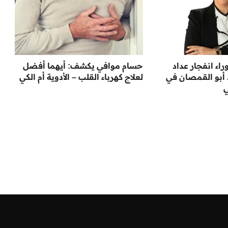
اء انفجار عداد
حسام موافي يكشف: أيهما أفضل
د أبو القمصان في
لعلاج كهرباء القلب – الأدوية أم الكي
ي