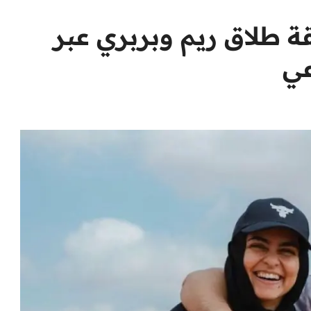
قة طلاق ريم وبربري عبر
عي