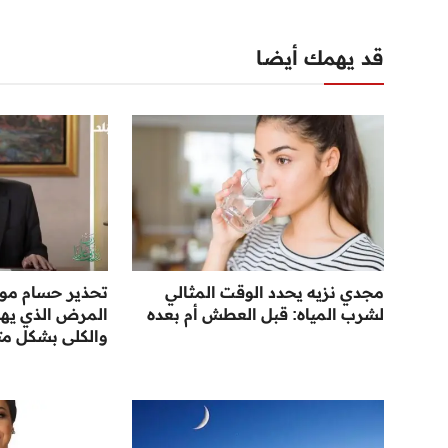
قد يهمك أيضا
مجدي نزيه يحدد الوقت المثالي
تحذير حسام مو
لشرب المياه: قبل العطش أم بعده
المرض الذي يها
والكلى بشكل مت