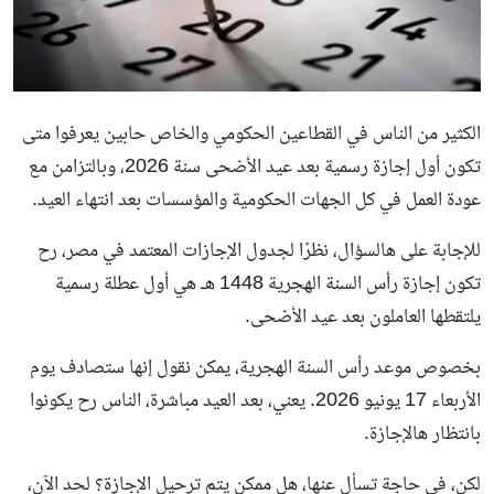
الكثير من الناس في القطاعين الحكومي والخاص حابين يعرفوا متى
تكون أول إجازة رسمية بعد عيد الأضحى سنة 2026، وبالتزامن مع
عودة العمل في كل الجهات الحكومية والمؤسسات بعد انتهاء العيد.
للإجابة على هالسؤال، نظرًا لجدول الإجازات المعتمد في مصر، رح
تكون إجازة رأس السنة الهجرية 1448 هـ هي أول عطلة رسمية
يلتقطها العاملون بعد عيد الأضحى.
بخصوص موعد رأس السنة الهجرية، يمكن نقول إنها ستصادف يوم
الأربعاء 17 يونيو 2026. يعني، بعد العيد مباشرة، الناس رح يكونوا
بانتظار هالإجازة.
لكن، في حاجة تسأل عنها، هل ممكن يتم ترحيل الإجازة؟ لحد الآن،