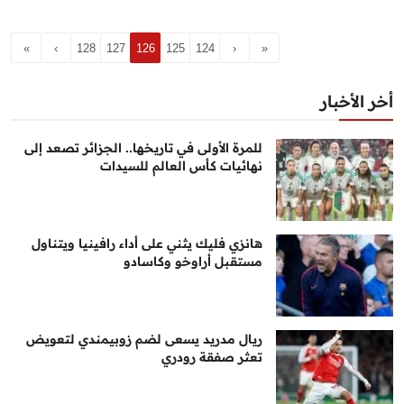
»
›
128
127
126
125
124
‹
«
أخر الأخبار
للمرة الأولى في تاريخها.. الجزائر تصعد إلى
نهائيات كأس العالم للسيدات
هانزي فليك يثني على أداء رافينيا ويتناول
مستقبل أراوخو وكاسادو
ريال مدريد يسعى لضم زوبيمندي لتعويض
تعثر صفقة رودري