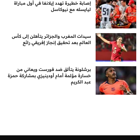
إصابة خطيرة تهدد إيلانغا في أول مباراة
ليايسله مع نيوكاسل
سيدات المغرب والجزائر يتأهلن إلى كأس
العالم بعد تحقيق إنجاز إفريقي رائع
برشلونة يتألق ضد فورست ويعاني من
خسارة مؤلمة أمام أودينيزي بمشاركة حمزة
عبد الكريم