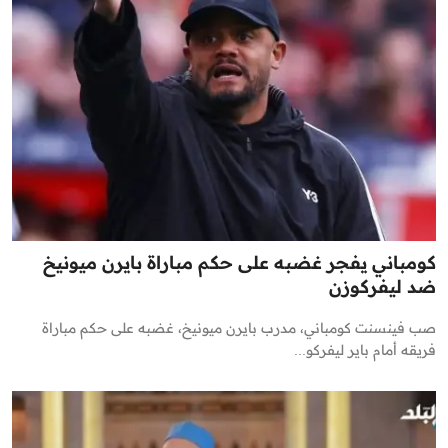
كومباني يفجر غضبه على حكم مباراة بايرن ميونيخ
ضد ليفركوزن
صب فينسنت كومباني، مدرب بايرن ميونيخ، غضبه على حكم مباراة
فريقه أمام باير ليفركو...