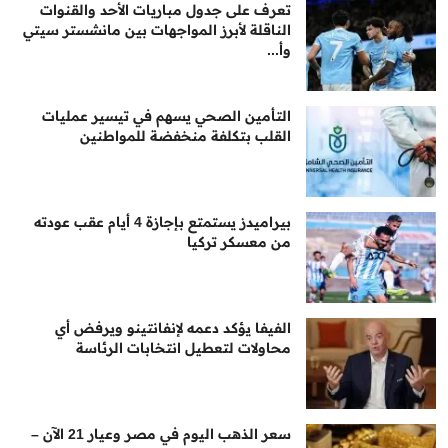
تعرف على جدول مباريات الأحد والقنوات
الناقلة لأبرز المواجهات بين مانشستر سيتي
وأ...
التأمين الصحي يسهم في تيسير عمليات
القلب بتكلفة منخفضة للمواطنين
بيراميدز يستمتع بإجازة 4 أيام عقب عودته
من معسكر تركيا
الفيفا يؤكد دعمه لإنفانتينو ويرفض أي
محاولات لتعطيل انتخابات الرئاسة
سعر الذهب اليوم في مصر وعيار 21 الآن –