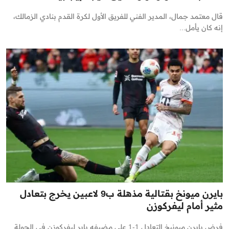
قال معتمد جمال، المدير الفني للفريق الأول لكرة القدم بنادي الزمالك،
إنه كان يأمل...
بايرن ميونخ بقتالية مذهلة ب9 لاعبين يخرج بتعادل
مثير أمام ليفركوزن
فرض بايرن ميونيخ التعادل 1-1 على مضيفه باير ليفركوزن في الجولة