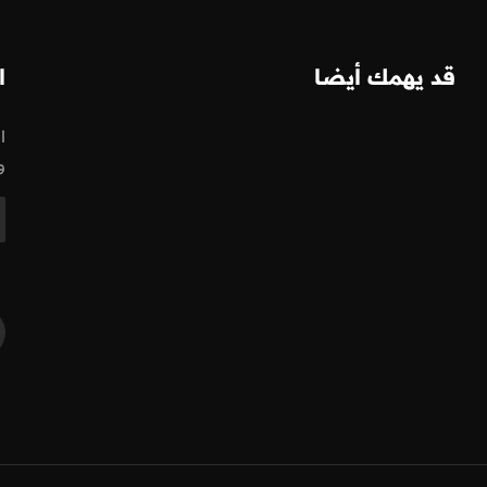
قد يهمك أيضا
ا
ا
و