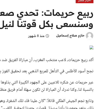
اخبار مصر
ربيع حريمات: تحدي صع
وسنسعى بكل قوتنا لنيل
حازم صلاح إسماعيل
منذ 8 شهور
أكد ربيع حريمات، لاعب منتخب المغرب، أن مباراة الفريق ضد س
نجح أسود الأطلس في التأهل للمربع الذهبي بعد تحقيق الفوز 
عبر حريمات عن شكره للاعبين على الجهود الكبيرة التي بذلوها و
بالنسبة لنا، وكنا ندرك أن المباراة لن تكون سهلة أمام فريق من
وتابع نجم الجيش الملكي قائلاً: “كان علينا فك تلك الشفرة، و
ذلك، ونعد جمهورنا بأننا سنبذل قصارى جهدنا لتحقيق اللقب.”