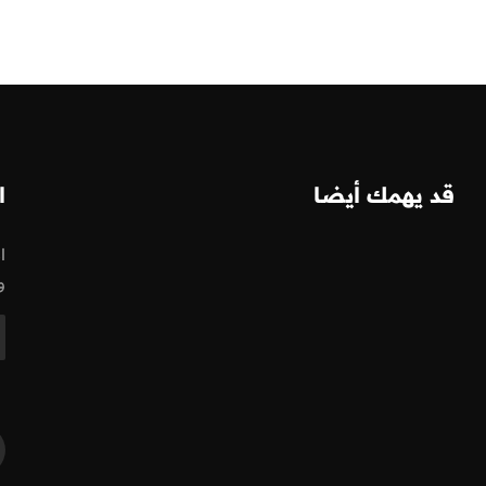
قد يهمك أيضا
ا
ا
و