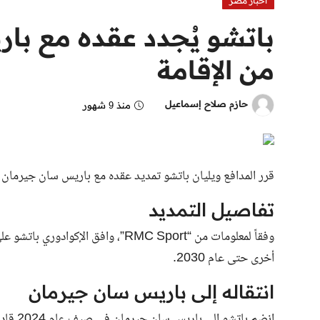
اخبار مصر
من الإقامة
حازم صلاح إسماعيل
منذ 9 شهور
قرر المدافع ويليان باتشو تمديد عقده مع باريس سان جيرمان حتى عام 2030، مع زيادة ملح
تفاصيل التمديد
وفقاً لمعلومات من “RMC Sport”، واف
أخرى حتى عام 2030.
انتقاله إلى باريس سان جيرمان
انضم با