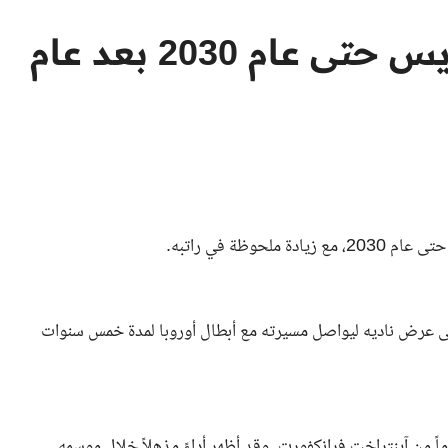
باتشو يُجدد عقده مع باريس حتى عام 2030 بعد عام
وظة في راتبه.
ق الإكوادوري باتشو على عرض ناديه ليواصل مسيرته مع أبطال أوروبا لمدة خمس سنوات
تشو إلى باريس سان جيرمان في صيف عام 2024 قادماً من آينتراخت فرانكفورت. وقد أظهر أداءً مذهلاً خلال موسمه