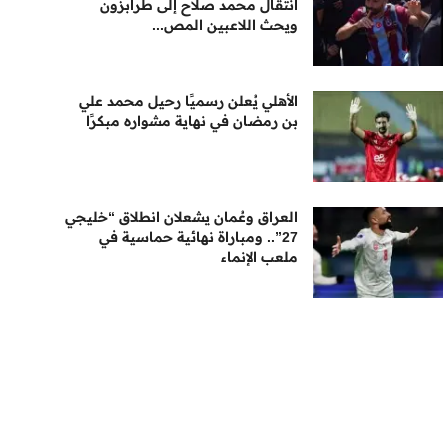
انتقال محمد صلاح إلى طرابزون
ويحث اللاعبين المص...
الأهلي يُعلن رسميًا رحيل محمد علي
بن رمضان في نهاية مشواره مبكرًا
العراق وعُمان يشعلان انطلاق “خليجي
27”.. ومباراة نهائية حماسية في
ملعب الإنماء