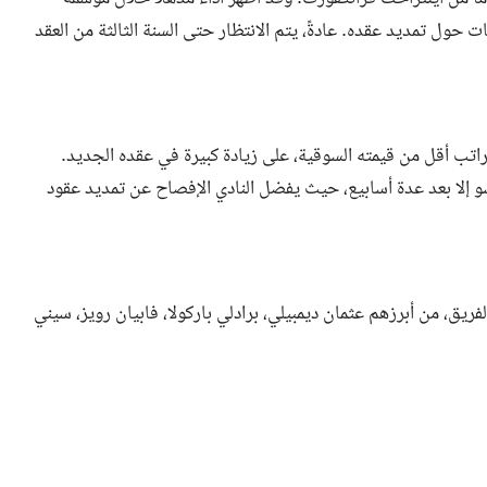
ت حول تمديد عقده. عادةً، يتم الانتظار حتى السنة الثالثة من العقد
تب أقل من قيمته السوقية، على زيادة كبيرة في عقده الجديد.
شو إلا بعد عدة أسابيع، حيث يفضل النادي الإفصاح عن تمديد عقود
ق، من أبرزهم عثمان ديمبيلي، برادلي باركولا، فابيان رويز، سيني