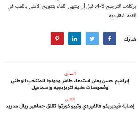
بركلات الترجيح 5-4، قبل أن ينتهي اللقاء بتتويج الأهلي باللقب في
القمة التقليدية.
شارك
السابق
إبراهيم حسن يعلن استدعاء طاهر ودونجا للمنتخب الوطني
وفحوصات طبية لتريزيجيه وإسماعيل
التالي
إصابة فيديريكو فالفيردي وتيبو كورتوا تقلق جماهير ريال مدريد