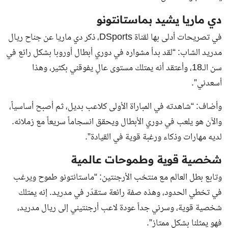
دي ماريا يشيد بماستانتونو
في تصريحات أدلى بها لقناة DSports، ذكر دي ماريا عن جناح ريال
مدريد الشاب: “لقد بدأ مشواره في دوري أبطال أوروبا بشكل رائع في
سن الـ18، وأعتقد أنه يمتلك مستوى عالٍ يفوقني بكثير، وهذا
أسعدني”.
وأضاف: “شاهدته في المباراة الأولى كلاعب بديل، ثم أصبح أساسياً،
والآن هو يلعب في دوري الأبطال ويحقق انسجاماً سريعاً مع زملائه.
لديه مهارات وذكاء ورغبة قوية في القيادة”.
شخصية قوية وطموحات عالمية
وتابع بطل العالم مع منتخب الأرجنتين: “ماستانتونو طموح ويرغب
في تخطي الحدود، وهذه صفة رائعة ستقدّر في مدريد. إنه يمتلك
شخصية قوية، وسرني جداً عودة لاعب أرجنتيني إلى ريال مدريد،
فهو يمثلنا بشكل ممتاز”.