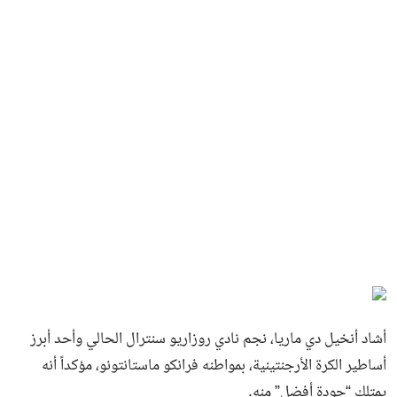
أشاد أنخيل دي ماريا، نجم نادي روزاريو سنترال الحالي وأحد أبرز
أساطير الكرة الأرجنتينية، بمواطنه فرانكو ماستانتونو، مؤكداً أنه
يمتلك “جودة أفضل” منه.