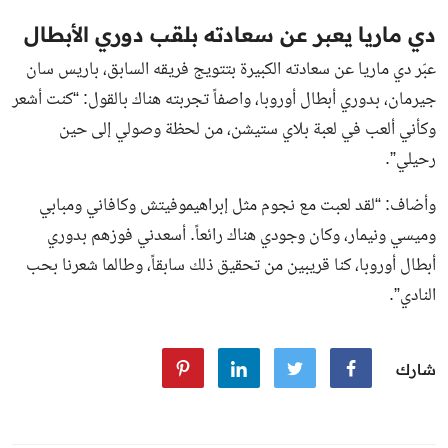
دي ماريا يعبر عن سعادته بلقب دوري الأبطال
عبّر دي ماريا عن سعادته الكبيرة بتتويج فريقه السابق، باريس سان
جيرمان، بدوري أبطال أوروبا، واصفاً تجربته هناك بالقول: “كنت أشعر
وكأني ألعب في لعبة بلاي ستيشن، من لحظة وصولي إلى حين
رحيلي”.
وأضاف: “لقد لعبت مع نجوم مثل إبراهيموفيتش وكافاني ومبابي
وميسي ونيمار، وكان وجودي هناك رائعاً. أسعدني فوزهم بدوري
أبطال أوروبا، كنا قريبين من تحقيق ذلك سابقاً، وطالما شعرنا بحب
النادي”.
شارك