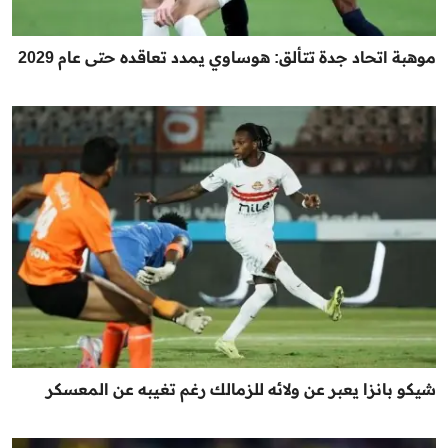
موهبة اتحاد جدة تتألق: هوساوي يمدد تعاقده حتى عام 2029
شيكو بانزا يعبر عن ولائه للزمالك رغم تغيبه عن المعسكر