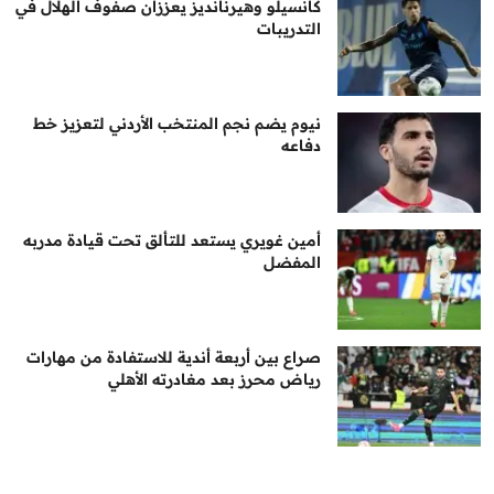
كانسيلو وهيرنانديز يعززان صفوف الهلال في
التدريبات
نيوم يضم نجم المنتخب الأردني لتعزيز خط
دفاعه
أمين غويري يستعد للتألق تحت قيادة مدربه
المفضل
صراع بين أربعة أندية للاستفادة من مهارات
رياض محرز بعد مغادرته الأهلي