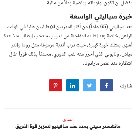
يفضل أن تكون أولوياته رياضية بدلاً من مالية.
خبرة سباليتي الواسعة
يعد سباليتي (65 عاماً) من أكثر المدربين الإيطاليين طلباً في الوقت
الراهن، خاصة بعد إقالته المفاجئة من تدريب منتخب إيطاليا منذ عدة
أشهر. يمتلك خبرة كبيرة، حيث درب أندية مرموقة مثل روما وإنتر
ميلان، ونابولي الذي أحرز معه لقب الدوري، محدثاً بذلك فوزاً طال
انتظاره منذ عصر مارادونا.
شارك
السابق
مانشستر سيتي يمدد عقد سافينيو لتعزيز قوة الفريق