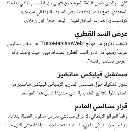
كان سباليتي ضمن قائمة المرشحين لتولي مهمة تدريب نادي الاتحاد
السعودي. ومع ذلك، ازدادت فرص المدرب البرتغالي سيرجيو
كونسيساو، المدرب السابق لميلان، ليحل محل لوران بلان.
عرض السد القطري
كشفت تقارير من موقع “TuttoMercatoWeb” عن تلقي سباليتي
عرضاً رسمياً من نادي السد القطري يمتد لعامين، حيث وُصف بأنه
“عرض يصعب رفضه”.
مستقبل فيليكس سانشيز
تدور الشكوك حول مستقبل المدرب الإسباني فيليكس سانشيز مع
السد، نظراً للنتائج المتذبذبة التي حققها الفريق هذا الموسم.
قرار سباليتي القادم
وفقاً للموقع الإيطالي، لا يزال سباليتي يدرس خطوته المقبلة بعناية.
ورغم وجود عرض مغري، إلا أنه لا يتجه نحو الموافقة حتى الآن، حيث