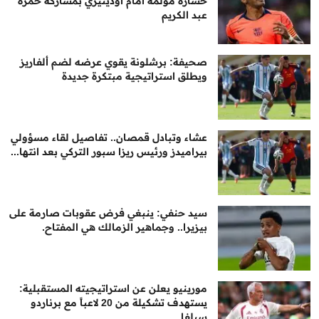
خسارة مؤلمة أمام أودينيزي بمشاركة حمزة
عبد الكريم
صحيفة: برشلونة يقوي عرضه لضم ألفاريز
ويطلق استراتيجية مبتكرة جديدة
عشاء وتبادل قمصان.. تفاصيل لقاء مسؤولي
بيراميدز ورئيس ريزا سبور التركي بعد انتها...
سيد حنفي: ينبغي فرض عقوبات صارمة على
بيزيرا.. وجماهير الزمالك هي المفتاح.
مورينيو يعلن عن استراتيجيته المستقبلية:
يستهدف تشكيلة من 20 لاعباً مع برناردو
سيلفا