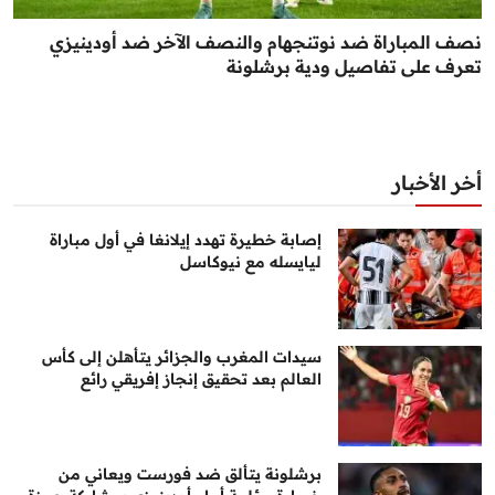
نصف المباراة ضد نوتنجهام والنصف الآخر ضد أودينيزي
تعرف على تفاصيل ودية برشلونة
أخر الأخبار
إصابة خطيرة تهدد إيلانغا في أول مباراة
ليايسله مع نيوكاسل
سيدات المغرب والجزائر يتأهلن إلى كأس
العالم بعد تحقيق إنجاز إفريقي رائع
برشلونة يتألق ضد فورست ويعاني من