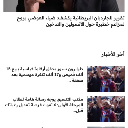
تقرير للجارديان البريطانية يكشف: ضياء العوضي يروج
لمزاعم خطيرة حول الأنسولين والتدخين
أخر الأخبار
طرابزون سبور يحقق أرقاماً قياسية ببيع 15
ألف قميص و17 ألف تذكرة موسمية بعد
صفقة ...
مكتب التنسيق يوجه رسالة هامة لطلاب
المرحلة الأولى: لا تفوت فرصة تعديل رغباتك
قبل...