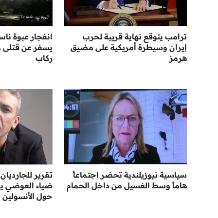
ترامب يتوقع نهاية قريبة لحرب
انفجار عبوة نا
إيران وسيطرة أمريكية على مضيق
يسفر عن قتلى 
هرمز
ركاب
سياسية نيوزيلندية تحضر اجتماعاً
تقرير للجارديان
هاماً وسط الغسيل من داخل الحمام
ضياء العوضي ير
حول الأنسولين 