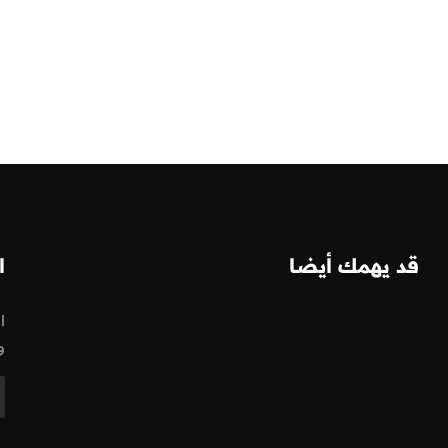
قد يهمك أيضا
ا
ا
و