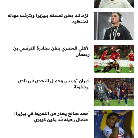
الزمالك يعلن تمسكه ببيزيرا ويترقب عودته
المنتظرة
الأهلي المصري يعلن مغادرة التونسي بن
رمضان
فيران توريس وجمال التحدي في نادي
برشلونة
أحمد صالح يحذر من التفريط في بيزيرا:
احتمال رحيله قد يكون كوبري