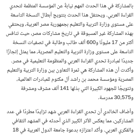
بالمشاركة في هذا الحدث المهم نيابةً عن المؤسسة المنظمة لتحدي
القراءة العربي. ويحتفل هذا الحدث بتتويج أبطال النسخة التاسعة
على مستوى وزارة التربية والتعليم بجمهورية مصر العربية، ويحتفي
بهذه المشاركة غير المسبوقة في تاريخ مشاركات مصر، حيث تنافس
أكثر من 17 مليونًا و600 ألف طالب وطالبة في تصفيات النسخة
التاسعة على مستوى وزارة التربية والتعليم المصرية، مما يمثل إنجازًا
جديدًا لمبادرة تحدي القراءة العربي والمنظومة التعليمية في مصر.
وأكدت أن هذه المشاركة هي ثمرة التعاون بين وزارة التربية والتعليم
المصرية ومؤسسة محمد بن راشد آل مكتوم للمبادرات العالمية،
وتتويجًا للجهود الكبيرة التي بذلها 141 ألف مشرف ومشرفة
و30,575 مدرسة.
وأضاف الخالدي أن تحدي القراءة العربي شهد تزايدًا مطردًا في عدد
المشاركين، مما يعكس الأثر الكبير الذي أحدثه في المشهد الثقافي
والفكري العربي. وأكد اعتزازه بدعوة جامعة الدول العربية في 18