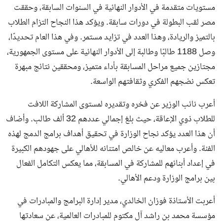
مستويات متقدمة في الأدوار النهائية في السنوات السابقة، وحققت
مصر لقب البطولة في دورات سابقة. ويؤكد هذا النجاح التزام الطلاب
بالتميز والريادة، وهذا العدد في تزايد مستمر. وفي هذا العام تحديدًا،
وصل 1188 طالبًا وطالبة إلى الأدوار النهائية على مستوى الجمهورية،
مجتازين جميع مراحل المسابقة بأداء متميز، ومحققين نتائج مبهرة
تعكس نضجهم الفكري وثقافتهم الواسعة.
أعرب نائب الوزير عن فخره وتقديره لمستوى المشاركة اللافت
للطلاب ذوي الإعاقة، حيث بلغ إجمالي عددهم 32 ألف طالب. وأضاف
أن هذا العدد يؤكد نجاح الوزارة في تحقيق أهداف برامج الدمج لهذه
الفئة. وأعرب معاليه عن خالص امتنانه للأهالي على جهودهم الكبيرة
في إعداد أبنائهم للمشاركة في المسابقة، مما يعكس التكامل الفعال
بين برامج الوزارة ودعم الأهالي.
أعربت الأستاذة فوزان الخالدي، مدير إدارة البرامج والمبادرات في
مؤسسة محمد بن راشد آل مكتوم للمبادرات العالمية، عن سعادتها