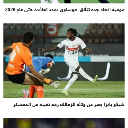
موهبة اتحاد جدة تتألق: هوساوي يمدد تعاقده حتى عام 2029
شيكو بانزا يعبر عن ولائه للزمالك رغم تغيبه عن المعسكر