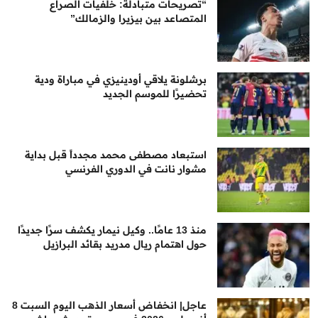
“تصريحات متبادلة: خلفيات الصراع
المتصاعد بين بيزيرا والزمالك”
برشلونة يلاقي أودينيزي في مباراة ودية
تحضيرًا للموسم الجديد
استبعاد مصطفى محمد مجدداً قبل بداية
مشوار نانت في الدوري الفرنسي
منذ 13 عامًا.. وكيل نيمار يكشف سرًا جديدًا
حول اهتمام ريال مدريد بقائد البرازيل
عاجل| انخفاض أسعار الذهب اليوم السبت 8