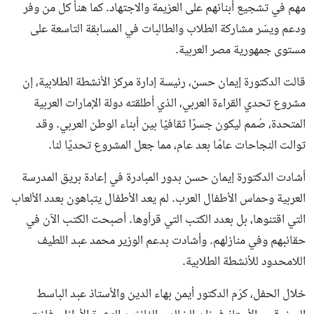
مهم في تشجيع أبنائهم على العزيمة والاجتهاد. كما هنأ كل من وفر
ودعم ويسّر مشاركة الطلاب والطالبات في المسابقة التاسعة على
مستوى جمهورية مصر العربية.
قالت الدكتورة إيمان حسن، رئيسة إدارة مركز الأنشطة الطلابية، إن
مشروع تحدي القراءة العربي، الذي أطلقته دولة الإمارات العربية
المتحدة، صُمم ليكون جسرًا ثقافيًا بين أبناء الوطن العربي. وقد
توالت النجاحات عامًا بعد عام، مما جعل المشروع تحديًا لنا.
أشادت الدكتورة إيمان حسن بدور المبادرة في إعادة بريق المدرسة
العربية وحماس الأطفال العرب. لم يعد الأطفال يتباهون بعدد الألعاب
التي اقتنوها، بل بعدد الكتب التي قرأوها. أصبحت الكتب الآن في
حقائبهم وفي منازلهم. وأشادت بدعم الوزير محمد عبد اللطيف
اللامحدود للأنشطة الطلابية.
خلال الحفل، كرّم الدكتور أيمن بهاء الدين والأستاذ عبد الباسط