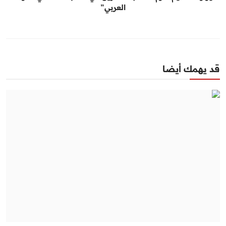
العربي”
قد يهمك أيضا