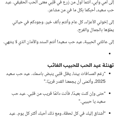
إلى أمي وأبي، أنتما أول من زرع في قلبي معنى الحب الحقيقي. عيد
حب سعيد، أحبكما بكل ما فيّ من مشاعر.
إلى إخوتي الأعزاء، كل عام وأنتم بألف خير. وجودكم في حياتي
يملؤها بالجمال والفرح.
إلى عائلتي الحبيبة، عيد حب سعيد! أنتم السند والأمان الذي لا ينتهي.
تهنئة عيد الحب للحبيب الغائب
“رغم المسافات بيننا، يظل قلبي ينبض باسمك. عيد حب سعيد
2025، وأتمنى أن يجمعنا القدر قريبًا.”
“حتى وإن كنت بعيدًا، فأنت دائمًا قريب من قلبي. عيد حب
سعيد يا حبيبي.”
“أشتاق إليك في كل لحظة، ومع ذلك أحبك أكثر كل يوم. عيد