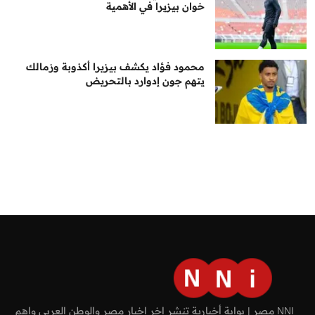
خوان بيزيرا في الأهمية
محمود فؤاد يكشف بيزيرا أكذوبة وزمالك
يتهم جون إدوارد بالتحريض
NNI مصر | بوابة أخبارية تنشر اخر اخبار مصر والوطن العربي واهم