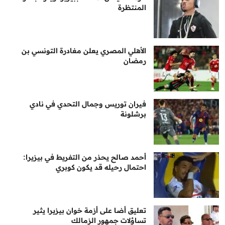
المنتظرة
الأهلي المصري يعلن مغادرة التونسي بن
رمضان
فيران توريس وجمال التحدي في نادي
برشلونة
أحمد صالح يحذر من التفريط في بيزيرا:
احتمال رحيله قد يكون كوبري
تعليق أضا على أزمة خوان بيزيرا يثير
تساؤلات جمهور الزمالك