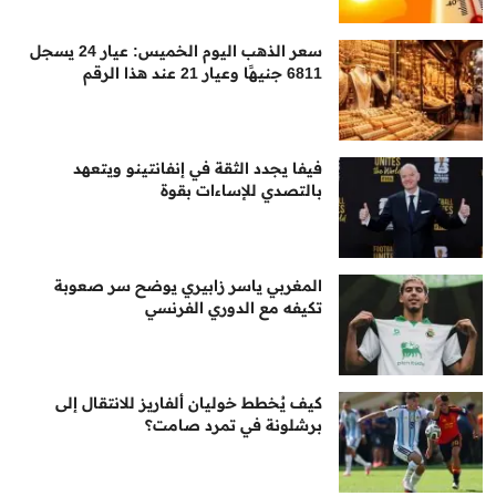
سعر الذهب اليوم الخميس: عيار 24 يسجل
6811 جنيهًا وعيار 21 عند هذا الرقم
فيفا يجدد الثقة في إنفانتينو ويتعهد
بالتصدي للإساءات بقوة
المغربي ياسر زابيري يوضح سر صعوبة
تكيفه مع الدوري الفرنسي
كيف يُخطط خوليان ألفاريز للانتقال إلى
برشلونة في تمرد صامت؟