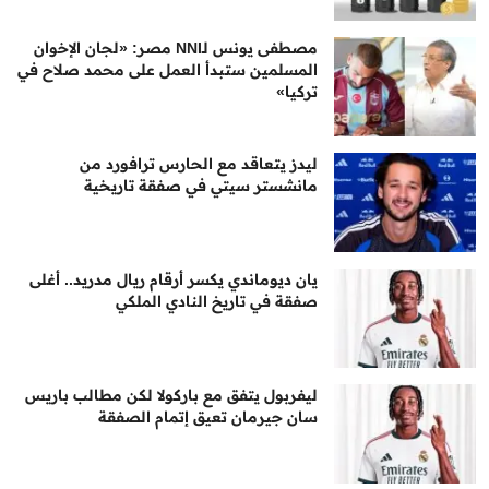
مصطفى يونس لـNNI مصر: «لجان الإخوان
المسلمين ستبدأ العمل على محمد صلاح في
تركيا»
ليدز يتعاقد مع الحارس ترافورد من
مانشستر سيتي في صفقة تاريخية
يان ديوماندي يكسر أرقام ريال مدريد.. أغلى
صفقة في تاريخ النادي الملكي
ليفربول يتفق مع باركولا لكن مطالب باريس
سان جيرمان تعيق إتمام الصفقة