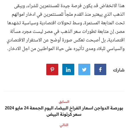
هذا الانخفاض قد يكون فرصة جيدة للمستثمرين للشراء، ويبقى
الذهب الذي ييعتبر منذ القدم ملجأً للمستثمرين في ادخار اموالهم
تحت المتابعة المستمرة، وسط تحولات اقتصادية وسياسية تشهدها
مصر، إن متابعة تطورات سعر الذهب في مصر ليست مجرد مسألة
اقتصادية، بل أصبحت تعكس صورة أوضح عن الاستقرار الاقتصادي
والسياسي للبلاد ومدى تأثيره على حياة المواطنين من اجل الادخار.
شارك
السابق
بورصة الدواجن اسعار الفراخ البيضاء اليوم الجمعة 24 مايو 2024
سعر كرتونة البيض
التالي