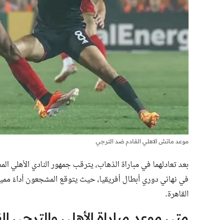
موعد ماتش الاهلي القادم ضد الترجي
بعد تعادلهما في مباراة الذهاب، يترقب جمهور النادي الأهلي ا
في نهائي دوري أبطال أفريقيا، حيث يتوقع المشجعون أداءً مميزً
القاهرة.
متى موعد مباراة الأهلي والترجي ال