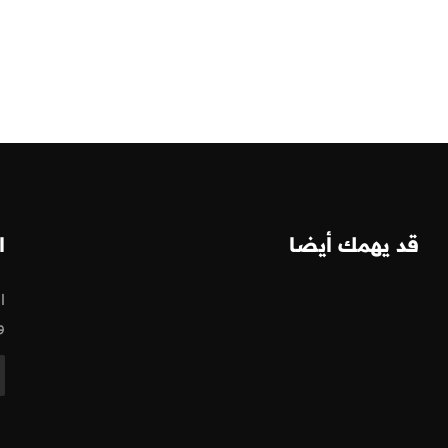
قد يهمك أيضا
ا
ا
و