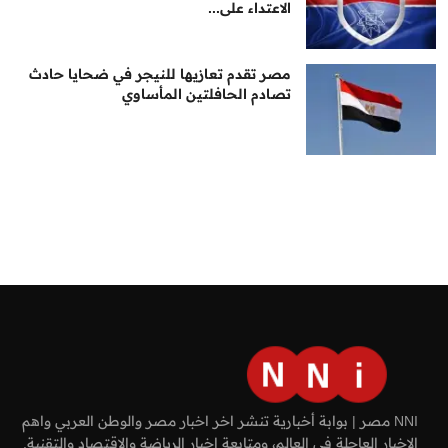
الاعتداء على...
مصر تقدم تعازيها للنيجر في ضحايا حادث
تصادم الحافلتين المأساوي
NNI مصر | بوابة أخبارية تنشر اخر اخبار مصر والوطن العربي واهم
الاخبار العاجلة في العالم، ومتابعة اخبار الرياضة والاقتصاد والتقنية.