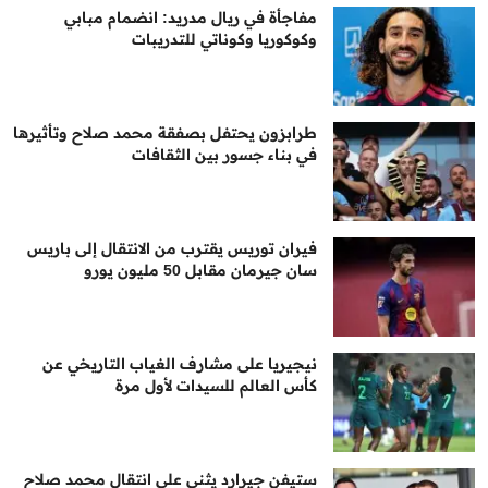
مفاجأة في ريال مدريد: انضمام مبابي
وكوكوريا وكوناتي للتدريبات
طرابزون يحتفل بصفقة محمد صلاح وتأثيرها
في بناء جسور بين الثقافات
فيران توريس يقترب من الانتقال إلى باريس
سان جيرمان مقابل 50 مليون يورو
نيجيريا على مشارف الغياب التاريخي عن
كأس العالم للسيدات لأول مرة
ستيفن جيرارد يثني على انتقال محمد صلاح