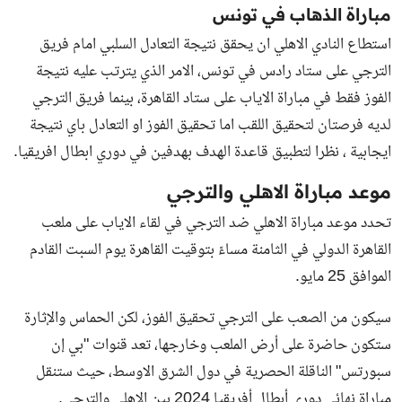
مباراة الذهاب في تونس
استطاع النادي الاهلي ان يحقق نتيجة التعادل السلبي امام فريق
الترجي على ستاد رادس في تونس، الامر الذي يترتب عليه نتيجة
الفوز فقط في مباراة الاياب على ستاد القاهرة، بينما فريق الترجي
لديه فرصتان لتحقيق اللقب اما تحقيق الفوز او التعادل باي نتيجة
ايجابية ، نظرا لتطبيق قاعدة الهدف بهدفين في دوري ابطال افريقيا.
موعد مباراة الاهلي والترجي
تحدد موعد مباراة الاهلي ضد الترجي في لقاء الاياب على ملعب
القاهرة الدولي في الثامنة مساءً بتوقيت القاهرة يوم السبت القادم
الموافق 25 مايو.
سيكون من الصعب على الترجي تحقيق الفوز، لكن الحماس والإثارة
ستكون حاضرة على أرض الملعب وخارجها، تعد قنوات "بي إن
سبورتس" الناقلة الحصرية في دول الشرق الاوسط، حيث ستنقل
مباراة نهائي دوري أبطال أفريقيا 2024 بين
الاهلي والترجي
.