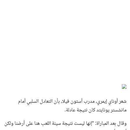
شعر أوناي إيمري، مدرب أستون فيلا، بأن التعادل السلبي أمام
مانشستر يونايتد كان نتيجة عادلة.
وقال بعد المباراة: "إنها ليست نتيجة سيئة اللعب هنا على أرضنا ولكن