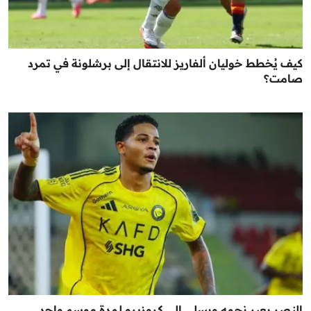
كيف يُخطط خوليان ألفاريز للانتقال إلى برشلونة في تمرد
صامت؟
النصر يعير نجمه ويسلي إلى كروزيرو لمدة موسم واحد