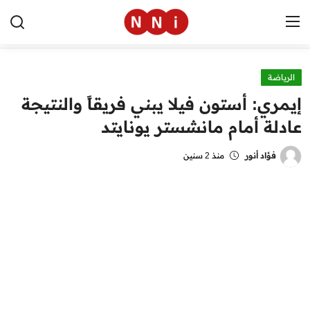
الرياضة
الرئيسية
إيمري: أستون فيلا يبني فريقاً والنتيجة
اخبار مصر
عادلة أمام مانشستر يونايتد
العالم
فؤاد أنور
منذ 2 سنين
الرياضة
مال وأعمال
تقنية
التعليم
منوعات