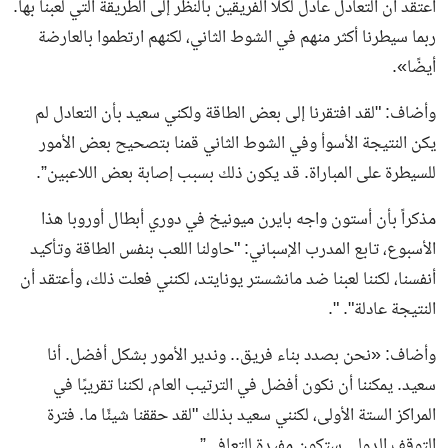
أعتقد أن التعادل عادل لكلا الفريقين بالنظر إلى الطريقة التي لعبنا بها.
ربما سيطرنا أكثر منهم في الشوط الثاني، لكنهم ارتطموا بالعارضة
أيضًا».
وأضاف: "لقد افتقرنا إلى بعض الطاقة ولكني سعيد بأن التعادل لم
يكن النتيجة الأسوأ وفي الشوط الثاني قمنا بتصحيح بعض الأمور
للسيطرة على المباراة. قد يكون ذلك بسبب إصابة بعض اللاعبين”.
مذكراً بأن أستون واجه بايرن ميونيخ في دوري أبطال أوروبا هذا
الأسبوع، تابع المدرب الإسباني: "حاولنا اللعب بنفس الطاقة وتأكيد
أنفسنا، لكننا لعبنا ضد مانشستر يونايتد، لكنني فعلت ذلك، وأعتقد أن
النتيجة عادلة". ".
وأضاف: «نحن بصدد بناء فريق.. وندير الأمور بشكل أفضل. أنا
سعيد. يمكننا أن نكون أفضل في الترتيب العام، لكننا تقريبًا في
المراكز الستة الأولى، لكنني سعيد بذلك "لقد حققنا شيئًا ما. فترة
التوقف الدولي ستكون مفيدة للتعافي”.