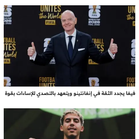
فيفا يجدد الثقة في إنفانتينو ويتعهد بالتصدي للإساءات بقوة