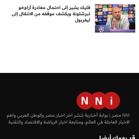
فليك يشير إلى احتمال مغادرة أراوخو
لبرشلونة ويكشف موقفه من الانتقال إلى
ليفربول
NNI مصر | بوابة أخبارية تنشر اخر اخبار مصر والوطن العربي واهم
الاخبار العاجلة في العالم، ومتابعة اخبار الرياضة والاقتصاد والتقنية.
قد يهمك أيضا