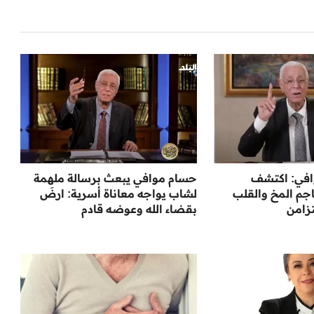
افي: اكتشف
حسام موافي يبعث برسالة ملهمة
جم المخ والقلب
لشاب يواجه معاناة أسرية: ارضَ
زامن
بقضاء الله وعوضه قادم