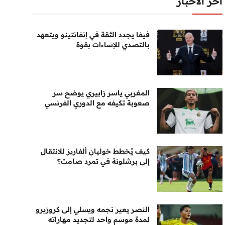
أخر الأخبار
فيفا يجدد الثقة في إنفانتينو ويتعهد
بالتصدي للإساءات بقوة
المغربي ياسر زابيري يوضح سر
صعوبة تكيفه مع الدوري الفرنسي
كيف يُخطط خوليان ألفاريز للانتقال
إلى برشلونة في تمرد صامت؟
النصر يعير نجمه ويسلي إلى كروزيرو
لمدة موسم واحد لتجديد مهاراته