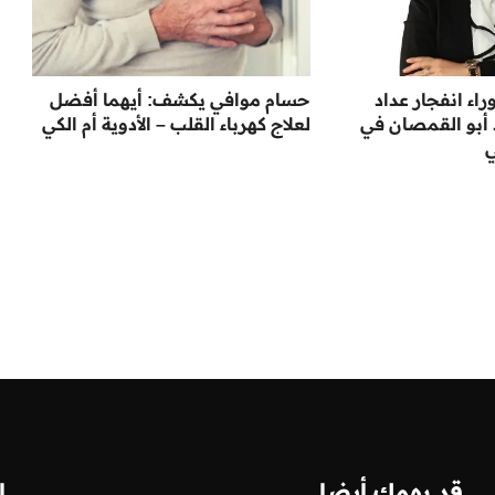
اء انفجار عداد
حسام موافي يكشف: أيهما أفضل
د أبو القمصان في
لعلاج كهرباء القلب – الأدوية أم الكي
ي
قد يهمك أيضا
ا