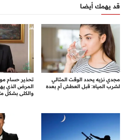
قد يهمك أيضا
مجدي نزيه يحدد الوقت المثالي
تحذير حسام مو
لشرب المياه: قبل العطش أم بعده
المرض الذي يها
والكلى بشكل مت