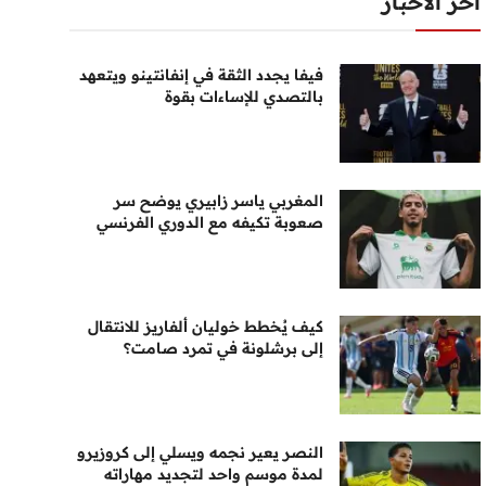
أخر الأخبار
فيفا يجدد الثقة في إنفانتينو ويتعهد
بالتصدي للإساءات بقوة
المغربي ياسر زابيري يوضح سر
صعوبة تكيفه مع الدوري الفرنسي
كيف يُخطط خوليان ألفاريز للانتقال
إلى برشلونة في تمرد صامت؟
النصر يعير نجمه ويسلي إلى كروزيرو
لمدة موسم واحد لتجديد مهاراته