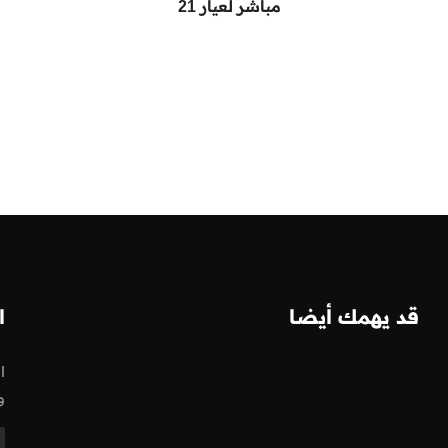
مباشر لعيار 21
قد يهمك أيضا
ا
ا
و