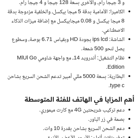
و 3 جيجا رام، والأخرى بسعة 128 جيجا و 4 جيجا رام.
الكاميرا: الأمامية بدقة 5 ميجا بيكسل، والخلفية مزدوجة بدقة
8 ميجا بيكسل و 0.08 ميجابيكسل مع إضافة ميزات الذكاء
الاصطناعي.
الشاشة: ips lcd بجودة HD وبقياس 6.71 بوصة، وسطوع
يصل لنحو 500 شمعة.
نظام التشغيل: أندرويد 14، مع واجهة شاومي MlUl Go
Edition.
البطارية: بسعة 5000 مللي أمبير تدعم الشحن السريع بشاحن
type c.
أهم المزايا في الهاتف للفئة المتوسطة
دعم تركيب شريحتين 4G مع كارت ميموري.
بصمة في زر الباور.
دعم الشحن السريع بشاحن بقدرة 10 وات.
توفر بثلاث ألوان: الأسود، الأخضر، الأزرق.