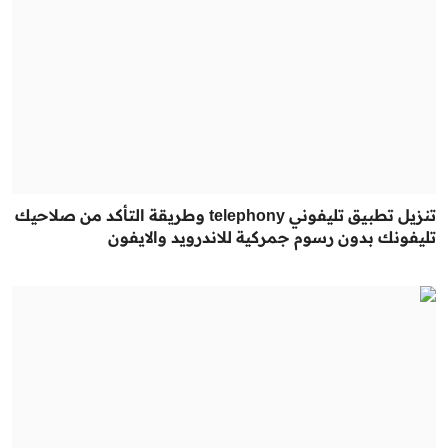
تنزيل تطبيق تليفوني telephony وطريقة التأكد من صلاحيك
تليفونك بدون رسوم جمركية للاندرويد والايفون