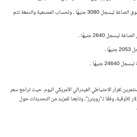
3080
جنيهًا ، ولحساب المصنعية والدمغة تتم
2053
جنيهًا .
غة ليسجل
24640
جنيهًا .
رين لقرار الاحتياطي الفيدرالي الأمريكي اليوم. حيث تراجع سعر
اليوم عالميًا في العقود الفورية 0.1% إلى 2284.44 دولار للأوقية، وفقًا لـ"رويترز"، وتابعنا للمزيد من التحديثات حول