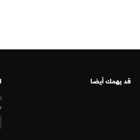
قد يهمك أيضا
ا
ا
و