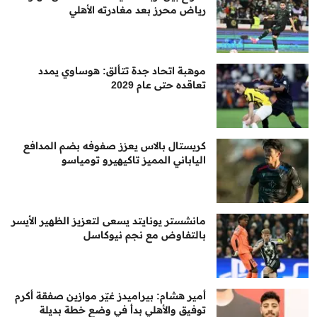
رياض محرز بعد مغادرته الأهلي
موهبة اتحاد جدة تتألق: هوساوي يمدد
تعاقده حتى عام 2029
كريستال بالاس يعزز صفوفه بضم المدافع
الياباني المميز تاكيهيرو تومياسو
مانشستر يونايتد يسعى لتعزيز الظهير الأيسر
بالتفاوض مع نجم نيوكاسل
أمير هشام: بيراميدز غيّر موازين صفقة أكرم
توفيق والأهلي بدأ في وضع خطة بديلة