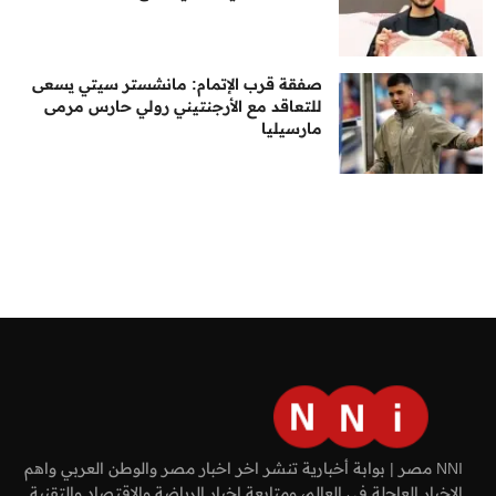
صفقة قرب الإتمام: مانشستر سيتي يسعى
للتعاقد مع الأرجنتيني رولي حارس مرمى
مارسيليا
NNI مصر | بوابة أخبارية تنشر اخر اخبار مصر والوطن العربي واهم
الاخبار العاجلة في العالم، ومتابعة اخبار الرياضة والاقتصاد والتقنية.