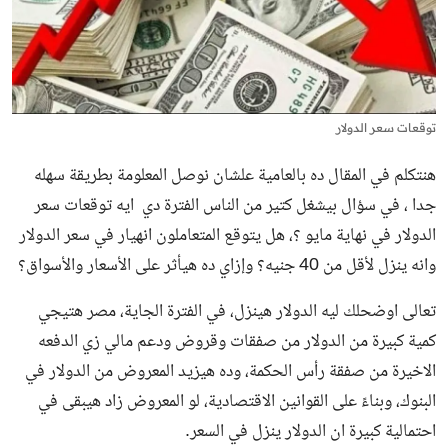
توقعات سعر الدولار
هنتكلم في المقال ده بالعامية علشان نوصل المعلومة بطريقة سهله
جدا ، في سؤال بيشغل كتير من الناس الفترة دي ايه توقعات سعر
الدولار في نهاية مايو ؟، هل يتوقع المتعاملون انهيار في سعر الدولار
وانه ينزل لأقل من 40 جنيه؟ وإزاي ده هيأثر على الأسعار والأسواق؟
تعالى اوضحلك ليه الدولار هينزل، في الفترة الجاية، مصر هتيجي
كمية كبيرة من الدولار من صفقات وقروض ودعم مالي زي الدفعه
الاخيرة من صفقة رأس الحكمة، وده هيزيد المعروض من الدولار في
البنوك، وبناءً على القوانين الاقتصادية، لو المعروض زاد هيبقى في
احتمالية كبيرة ان الدولار ينزل في السعر.