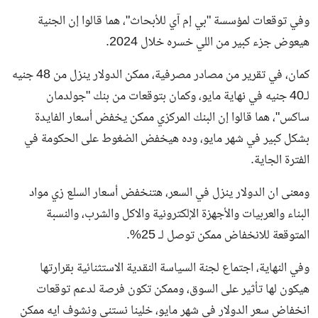
وفي توقعات لمؤسسة "بي إم آي للأبحاث"، هما قالوا إن الجنية
هيعوض جزء كبير من اللي خسره خلال 2024.
كمان، في تقرير من مصادر مصرفية، ممكن الدولار ينزل من 48 جنيه
لـ40 جنيه في نهاية مايو، وكمان بتوقعات من بنك "جولدمان
ساكس"، هما قالوا إن البنك المركزي ممكن يخفض أسعار الفايدة
بشكل كبير في شهر مايو، وده هيخفض الضغوط على الحكومة في
الفترة الجاية.
ومعنى ان الدولار ينزل في السعر، هتنخفض أسعار السلع زي مواد
البناء والعربيات والأجهزة الإلكترونية والاكل والشرب، والنسبة
المتوقعة للانخفاض ممكن توصل لـ 25%.
وفي النهاية، اجتماع لجنة السياسة النقدية الاستثنائية بقرارتها
هيكون لها تأثير على السوق، وممكن تكون فرصة لدعم توقعات
انخفاض
سعر الدولار في شهر مايو
، خلينا نستنى ونشوف ايه ممكن