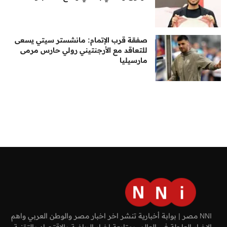
صفقة قرب الإتمام: مانشستر سيتي يسعى
للتعاقد مع الأرجنتيني رولي حارس مرمى
مارسيليا
NNI مصر | بوابة أخبارية تنشر اخر اخبار مصر والوطن العربي واهم