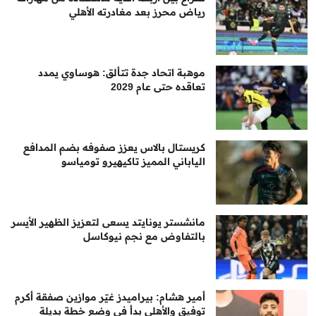
رياض محرز بعد مغادرته الأهلي
موهبة اتحاد جدة تتألق: هوساوي يمدد
تعاقده حتى عام 2029
كريستال بالاس يعزز صفوفه بضم المدافع
الياباني المميز تاكيهيرو تومياسو
مانشستر يونايتد يسعى لتعزيز الظهير الأيسر
بالتفاوض مع نجم نيوكاسل
أمير هشام: بيراميدز غيّر موازين صفقة أكرم
توفيق والأهلي بدأ في وضع خطة بديلة