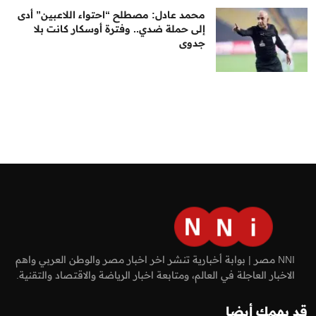
محمد عادل: مصطلح “احتواء اللاعبين” أدى
إلى حملة ضدي.. وفترة أوسكار كانت بلا
جدوى
NNI مصر | بوابة أخبارية تنشر اخر اخبار مصر والوطن العربي واهم
الاخبار العاجلة في العالم، ومتابعة اخبار الرياضة والاقتصاد والتقنية.
قد يهمك أيضا