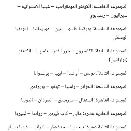
المجموعة الخامسة: الكونغو الديمقراطية – غينيا الاستوائية –
سيراليون – زيمبابوي
المجموعة السادسة: بوركينا فاسو – بنين – موريتانيا – إفريقيا
الوسطى
المجموعة السابعة: الكاميرون – جزر القمر – ناميبيا – الكونغو
(برازافيل)
المجموعة الثامنة: تونس – أوغندا – ليبيا – بوتسوانا
المجموعة التاسعة: الجزائر – زامبيا – توغو – بوروندي
المجموعة العاشرة: السنغال – موزمبيق – السودان – إثيوبيا
المجموعة الحادية عشرة: مالي – كاب فيردي – رواندا – ليبيريا
المجموعة الثانية عشرة: نيجيريا – مدغشقر – تنزانيا – غينيا بيساو