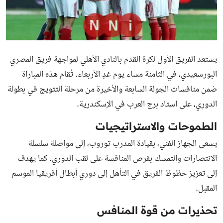
يستعد الفريق الأول لكرة القدم بالنادي الأهلي لمواجهة فريق المصري
البورسعيدي، في الثامنة مساء يوم غدٍ الأربعاء. تُقام هذه المباراة
ضمن منافسات الجولة السابعة والأخيرة من مرحلة التتويج في بطولة
الدوري، على استاد برج العرب في الإسكندرية.
الطموحات والاستراتيجيات
يسعى الجهاز الفني، بقيادة المدرب توروب، إلى مواصلة سلسلة
الانتصارات والتمسك بفرص المنافسة على لقب الدوري. كما يهدف
إلى تعزيز حظوظ الفريق في التأهل إلى دوري أبطال أفريقيا الموسم
المقبل.
تحذيرات من قوة المنافس