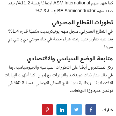
كما شهد سهم ASM International ارتفاعًا بنسبة 11.2%، بينما
صعد سهم BE Semiconductor بنسبة 7.3%.
تطورات القطاع المصرفي
في القطاع المصرفي، سجل سهم يونيكريديت مكسبًا قدره 1.4%
بعد نفيه تقارير تفيد بنيته شراء حصة في بنك مونتي دي باشي دي
سيينا.
متابعة الوضع السياسي والاقتصادي
ركز المستثمرون أيضًا على التطورات السياسية والجيوسياسية، بما
في ذلك مفاوضات غرينلاند والتوترات مع إيران. كما أظهرت البيانات
الاقتصادية البريطانية نمو الناتج المحلي الإجمالي بنسبة 0.3% في
نوفمبر، متجاوزة التوقعات.
شارك