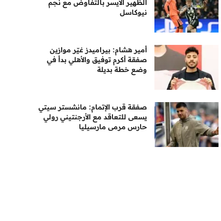
الظهير الأيسر بالتفاوض مع نجم
نيوكاسل
أمير هشام: بيراميدز غيّر موازين
صفقة أكرم توفيق والأهلي بدأ في
وضع خطة بديلة
صفقة قرب الإتمام: مانشستر سيتي
يسعى للتعاقد مع الأرجنتيني رولي
حارس مرمى مارسيليا