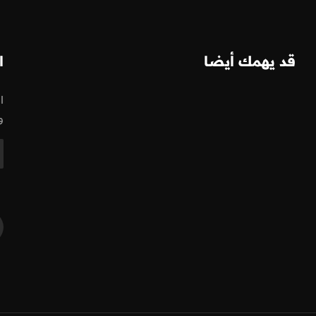
قد يهمك أيضا
ا
ا
و