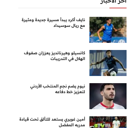
أخر الأخبار
نايف أكرد يبدأ مسيرة جديدة ومثيرة
مع ريال سوسيداد
كانسيلو وهيرنانديز يعززان صفوف
الهلال في التدريبات
نيوم يضم نجم المنتخب الأردني
لتعزيز خط دفاعه
أمين غويري يستعد للتألق تحت قيادة
مدربه المفضل