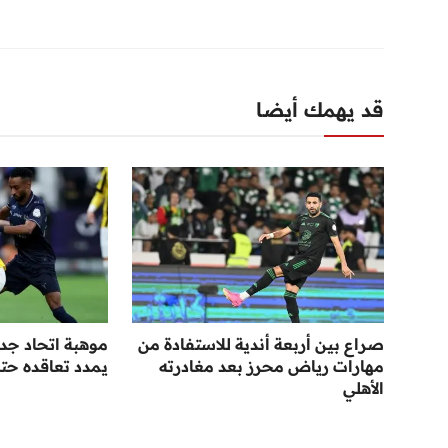
قد يهمك أيضا
صراع بين أربعة أندية للاستفادة من
موهبة اتحاد جد
مهارات رياض محرز بعد مغادرته
يمدد تعاقده حتى عا
الأهلي