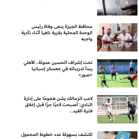
محافظ الجيزة ينعى وفاة رئيس
الوحدة المحلية بقرية ناهيا أثناء تأدية
واجبه
تحت إشراف الحسين عموتة.. الأهلي
يبدأ تدريباته في معسكر إسبانيا
«صور»
لاعب الزمالك يشن هجومًا على إدارة
النادي: أصبحت لاعبًا حرًا قبل إغلاق
فترة القيد...
اكتشف بسهولة عدد خطوط المحمول