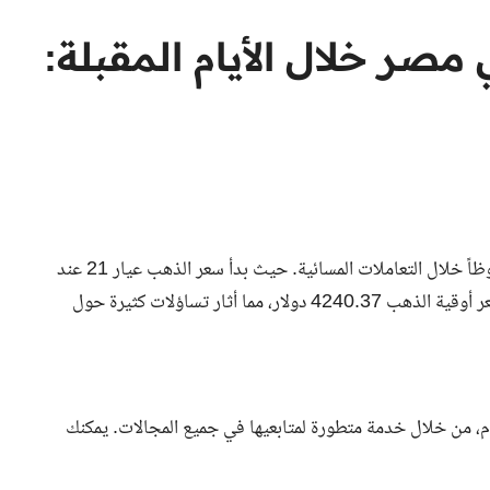
صر خلال الأيام المقبلة:
سجل سعر الذهب اليوم الجمعة، 5 ديسمبر 2025، ارتفاعاً ملحوظاً خلال التعاملات المسائية. حيث بدأ سعر الذهب عيار 21 عند
5630 جنيهاً للبيع، ثم ارتفع ليصل إلى 5645 جنيهاً. كما بلغ سعر أوقية الذهب 4240.37 دولار، مما أثار تساؤلات كثيرة حول
هب اليوم، من خلال خدمة متطورة لمتابعيها في جميع المجالات. يمكنك