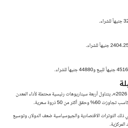
لة
نشر مجلس الذهب العالمي تقريراً بعنوان «توقعات الذهب لعام 2026»، يتناول أربعة سيناريوهات رئيسية محتملة لأداء المعدن
ثر من 50 ذروة سعرية.
 في ذلك التوترات الاقتصادية والجيوسياسية ضعف الدولار، وتوسيع
المركزية.