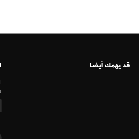
قد يهمك أيضا
ا
ا
و