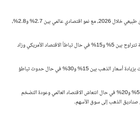
1. **السيناريو الأساسي**: يتوقع أن يتحرك الذهب ضمن نطاق طبيعي خلال 2026، مع نمو اقتصادي عالمي بين 2.7% و2.8%،
2. **السيناريو الثاني**: يعتقد أن أسعار الذهب قد ترتفع بنسبة تتراوح بين 5% و15% في حال تباطأ الاقتصاد الأمريكي وزاد
3. **السيناريو الثالث**: يسرد سيناريو «حلقة الانهيار» توقعات بزيادة أسعار الذهب بين 15% و30% في حال حدوث تباطؤ
4. **السيناريو الرابع**: يشير إلى احتمال انخفاض الذهب بين 5% و20% في حال انتعاش الاقتصاد العالمي وعودة التضخم
ن صناديق الذهب إلى سوق الأسهم.