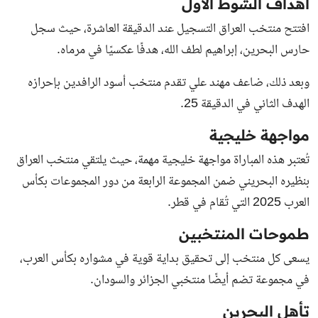
أهداف الشوط الأول
افتتح منتخب العراق التسجيل عند الدقيقة العاشرة، حيث سجل
حارس البحرين، إبراهيم لطف الله، هدفًا عكسيًا في مرماه.
وبعد ذلك، ضاعف مهند علي تقدم منتخب أسود الرافدين بإحرازه
الهدف الثاني في الدقيقة 25.
مواجهة خليجية
تُعتبر هذه المباراة مواجهة خليجية مهمة، حيث يلتقي منتخب العراق
بنظيره البحريني ضمن المجموعة الرابعة من دور المجموعات بكأس
العرب 2025 التي تُقام في قطر.
طموحات المنتخبين
يسعى كل منتخب إلى تحقيق بداية قوية في مشواره بكأس العرب،
في مجموعة تضم أيضًا منتخبي الجزائر والسودان.
تأهل البحرين