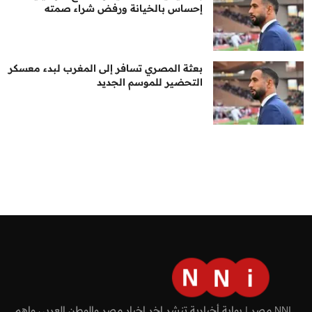
إحساس بالخيانة ورفض شراء صمته
بعثة المصري تسافر إلى المغرب لبدء معسكر
التحضير للموسم الجديد
NNI مصر | بوابة أخبارية تنشر اخر اخبار مصر والوطن العربي واهم