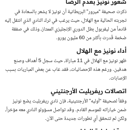
شعور نونيز بعدم الرضا
ذكرت صحيفة “
ميرور
” البريطانية أن نونيز لا يشعر بالسعادة في
تجربته الحالية مع الهلال، حيث يرغب في ترك النادي الذي انتقل إليه
قادماً من ليفربول بطل الدوري الإنجليزي الممتاز، وذلك في صفقة
ضخمة قُدرت بأكثر من 60 مليون يورو.
أداء نونيز مع الهلال
ظهر نونيز مع الهلال في 11 مباراة، حيث سجل 5 أهداف وصنع
هدفين. ورغم هذه الإحصائيات، فقد غاب عن بعض المباريات بسبب
الإصابات.
اتصالات ريفربليت الأرجنتيني
وفقاً لصحيفة “
أوليه
” الأرجنتينية، فإن نادي ريفربليت يضع نونيز
ضمن خياراته للموسم القادم. وقد تواصل مسؤولو النادي معه مؤخراً،
ولكن لم تتحقق أي تطورات جديدة حتى الآن.