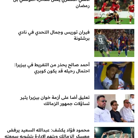
رمضان
فيران توريس وجمال التحدي في نادي
برشلونة
أحمد صالح يحذر من التفريط في بيزيرا:
احتمال رحيله قد يكون كوبري
تعليق أضا على أزمة خوان بيزيرا يثير
تساؤلات جمهور الزمالك
محمود فؤاد يكشف: عبدالله السعيد يرفض
معسكر الزمالك ويتهم الإدارة بتشويه سمعته