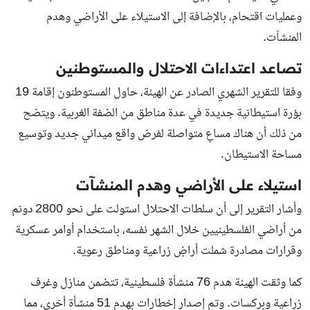
وعمليات اقتحام، بالإضافة إلى الاستيلاء على الأراضي وهدم
المنشآت.
تصاعد اعتداءات الاحتلال والمستوطنين
وفقا للتقرير الشهري الصادر عن الهيئة، حاول المستوطنون إقامة 19
بؤرة استيطانية جديدة في عدة مناطق من الضفة الغربية. ويتضح
من ذلك أن هناك مساعٍ متواصلة لفرض واقع ميداني جديد وتوسيع
مساحة الاستيطان.
استيلاء على الأراضي وهدم المنشآت
وأشار التقرير إلى أن سلطات الاحتلال استولت على نحو 2800 دونم
من أراضي الفلسطينيين خلال الشهر نفسه، باستخدام أوامر عسكرية
وقرارات مصادرة شملت أراضٍ زراعية ومناطق رعوية.
كما وثقت الهيئة هدم 76 منشأة فلسطينية، تتضمن منازل وغرف
زراعية وبركسات. وتم إصدار إخطارات بهدم 51 منشأة أخرى، مما